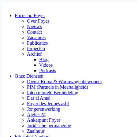
Focus op Foyer
Over Foyer
Nieuws
Contact
Vacatures
Publicaties
Projecten
Archief
Blog
Videos
Podcasts
Onze Diensten
Dienst Roma & Woonwagenbewoners
PIM (Partners in Meertaligheid)
Interculturele Bemiddeling
Dar al Amal
Foyer des Jeunes asbl
Jongerenwerking
Atelier M
Ankerpunt Foyer
Juridische permanentie
Zaalhuur
Educatief Aanbod