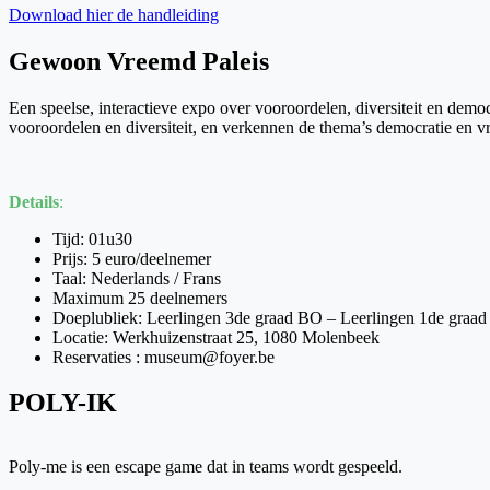
Download hier de handleiding
Gewoon Vreemd Paleis
Een speelse, interactieve expo over vooroordelen, diversiteit en dem
vooroordelen en diversiteit, en verkennen de thema’s democratie en v
Details
:
Tijd: 01u30
Prijs: 5 euro/deelnemer
Taal: Nederlands / Frans
Maximum 25 deelnemers
Doeplubliek: Leerlingen 3de graad BO – Leerlingen 1de graad
Locatie: Werkhuizenstraat 25, 1080 Molenbeek
Reservaties : museum@foyer.be
POLY-IK
Poly-me is een escape game dat in teams wordt gespeeld.