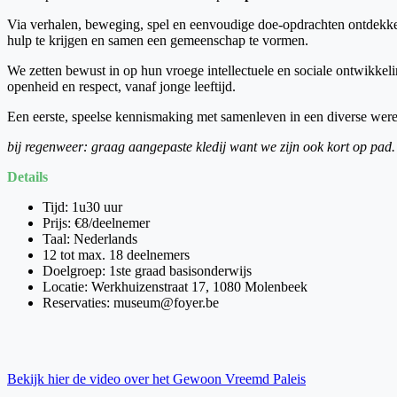
Via verhalen, beweging, spel en eenvoudige doe-opdrachten ontdekken 
hulp te krijgen en samen een gemeenschap te vormen.
We zetten bewust in op hun vroege intellectuele en sociale ontwikkel
openheid en respect, vanaf jonge leeftijd.
Een eerste, speelse kennismaking met samenleven in een diverse were
bij regenweer: graag aangepaste kledij want we zijn ook kort op pad.
Details
Tijd: 1u30 uur
Prijs: €8/deelnemer
Taal: Nederlands
12 tot max. 18 deelnemers
Doelgroep: 1ste graad basisonderwijs
Locatie: Werkhuizenstraat 17, 1080 Molenbeek
Reservaties: museum@foyer.be
Bekijk hier de video over het Gewoon Vreemd Paleis