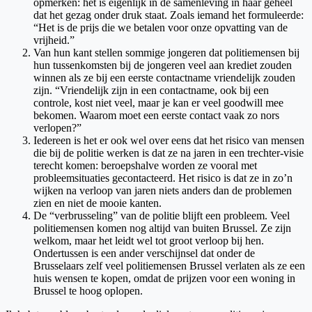
opmerken: het is eigenlijk in de samenleving in haar geheel
dat het gezag onder druk staat. Zoals iemand het formuleerde:
“Het is de prijs die we betalen voor onze opvatting van de
vrijheid.”
Van hun kant stellen sommige jongeren dat politiemensen bij
hun tussenkomsten bij de jongeren veel aan krediet zouden
winnen als ze bij een eerste contactname vriendelijk zouden
zijn. “Vriendelijk zijn in een contactname, ook bij een
controle, kost niet veel, maar je kan er veel goodwill mee
bekomen. Waarom moet een eerste contact vaak zo nors
verlopen?”
Iedereen is het er ook wel over eens dat het risico van mensen
die bij de politie werken is dat ze na jaren in een trechter-visie
terecht komen: beroepshalve worden ze vooral met
probleemsituaties gecontacteerd. Het risico is dat ze in zo’n
wijken na verloop van jaren niets anders dan de problemen
zien en niet de mooie kanten.
De “verbrusseling” van de politie blijft een probleem. Veel
politiemensen komen nog altijd van buiten Brussel. Ze zijn
welkom, maar het leidt wel tot groot verloop bij hen.
Ondertussen is een ander verschijnsel dat onder de
Brusselaars zelf veel politiemensen Brussel verlaten als ze een
huis wensen te kopen, omdat de prijzen voor een woning in
Brussel te hoog oplopen.