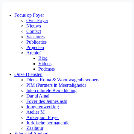
Focus op Foyer
Over Foyer
Nieuws
Contact
Vacatures
Publicaties
Projecten
Archief
Blog
Videos
Podcasts
Onze Diensten
Dienst Roma & Woonwagenbewoners
PIM (Partners in Meertaligheid)
Interculturele Bemiddeling
Dar al Amal
Foyer des Jeunes asbl
Jongerenwerking
Atelier M
Ankerpunt Foyer
Juridische permanentie
Zaalhuur
Educatief Aanbod